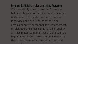
Premium Ballistic Plates for Unmatched Protection
We provide high quality and performance
ballistic plates at AI Tactical Solutions which
is designed to provide high performance,
longevity and save lives. Whether it be
arming security personnel, law enforcement,
or civil operators our range is full of quality
armour plates solutions that are crafted to a
high standard. Our plates are designed with
the highest level of professional trust and
are used when severe environments are
necessary.
What Are Ballistic Plates?
Blastic plates are hardened protective
components intended to prevent or
decelerate the incoming projectiles and slow
down the penetration of the high velocity
threats. These inserts are often used in plate
carriers or tactical vests providing
necessary protection against rifle rounds
and ballistics. We offer a wide range of bullet
proof plates and hard armour solutions at AI
tactical solutions that offers the same power
to stop and at the same time doesn’t
compromise on the ergonomics and comfort.