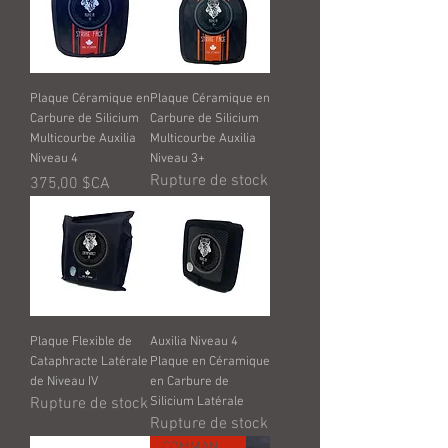
Plaque Céramique en
Plaque Céramique en
Carbure de Silicium
Carbure de Silicium
Multicourbe Auxilia
Multicourbe Auxilia
Niveau 4
Niveau 3+
Rupture de stock
Prix
375,00 $CA
Plaque Flexible de
Auxilia Niveau 4
Cataphracte Latérale
Plaque en Céramique
de Niveau IV
en Carbure de
Rupture de stock
Silicium Latérale
Rupture de stock
COMMANDE PERSONNALISÉE