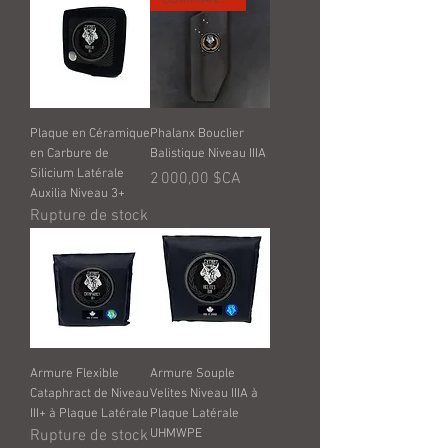
Plaque en Céramique
Phalanx Bouclier
en Carbure de
Balistique Niveau IIIA
Silicium Latérale
Prix
2 000,00 $CA
Auxilia Niveau 3+
Rupture de stock
Armure Flexible
Armure Souple
Cataphract de Niveau
Velites Niveau IIIA à
III+ à Plaque Latérale
Plaque Latérale
Rupture de stock
UHMWPE