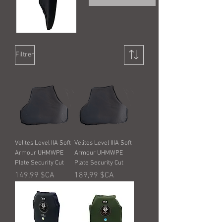
Filtrer
Velites Level IIA Soft
Velites Level IIIA Soft
Armour UHMWPE
Armour UHMWPE
Plate Security Cut
Plate Security Cut
Prix
Prix
149,99 $CA
189,99 $CA