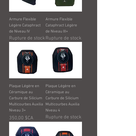
Armure Flexible
Armure Flexible
Légère Cataphract
Cataphract Légère
de Niveau IV
de Niveau III+
Rupture de stock
Rupture de stock
Plaque Légère en
Plaque Légère en
Céramique au
Céramique au
Carbure de Silicium
Carbure de Silicium
Multicourbes Auxilia
Multicourbes Auxilia
Niveau 3+
Niveau 4
Rupture de stock
Prix
350,00 $CA