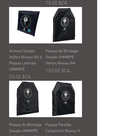
Prix
75,00 $CA
Armure Souple
Plaque de Blindage
Velites Niveau IIIA à
Souple UHMWPE
Plaque Latérale
Velites Niveau IIIA
UHMWPE
Prix
155,00 $CA
Prix
55,00 $CA
Plaque de Blindage
Plaque Flexible
Souple UHMWPE
Cataphract Niveau IV