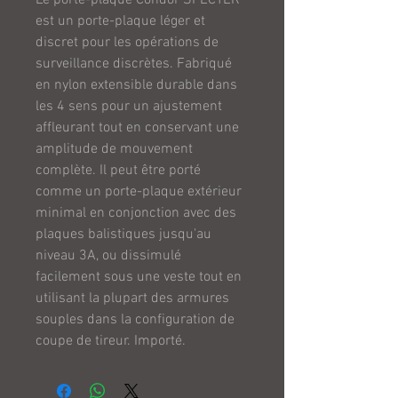
est un porte-plaque léger et
discret pour les opérations de
surveillance discrètes. Fabriqué
en nylon extensible durable dans
les 4 sens pour un ajustement
affleurant tout en conservant une
amplitude de mouvement
complète. Il peut être porté
comme un porte-plaque extérieur
minimal en conjonction avec des
plaques balistiques jusqu'au
niveau 3A, ou dissimulé
facilement sous une veste tout en
utilisant la plupart des armures
souples dans la configuration de
coupe de tireur. Importé.