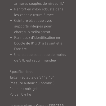
armures souples de niveau IIIA
Renfort en nylon robuste dans
les zones d'usure élevée
Ceinture élastique avec
supports intégrés pour
chargeur/radio/garrot
Panneaux d'identification en
boucle de 8" x 3" à l'avant et à
l'arrière
Une plaque balistique de moins
de 5 lb est recommandée
Spécifications :
Taille : réglable de 34" à 48"
(mesure autour du nombril)
Couleur : noir, gris
Poids : 0,4 kg
Le porte-plaque Condor SPECTER