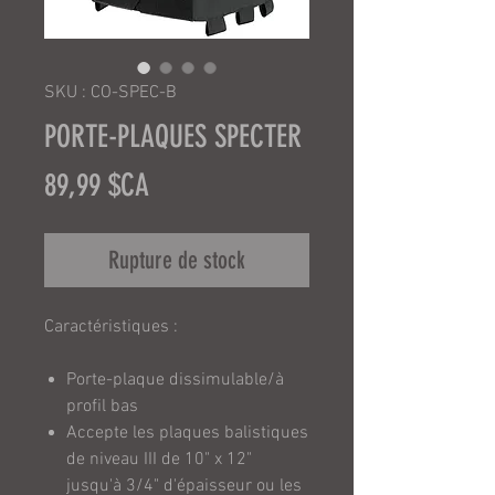
SKU : CO-SPEC-B
PORTE-PLAQUES SPECTER
Prix
89,99 $CA
Rupture de stock
Caractéristiques :
Porte-plaque dissimulable/à
profil bas
Accepte les plaques balistiques
de niveau III de 10" x 12"
jusqu'à 3/4" d'épaisseur ou les