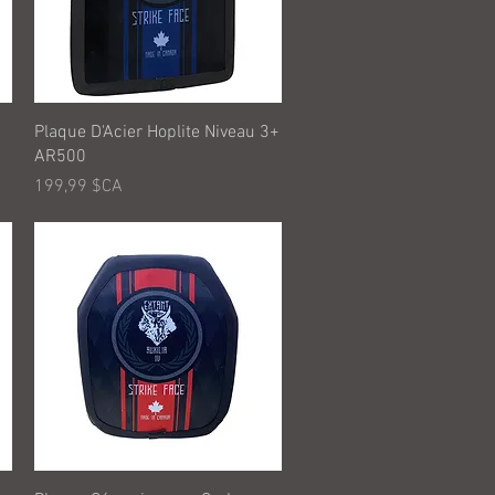
Aperçu rapide
Plaque D'Acier Hoplite Niveau 3+
AR500
Prix
199,99 $CA