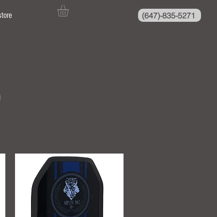
(647)-835-5271
store
5