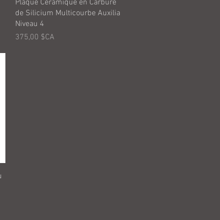
Aperçu rapide
Plaque Céramique en Carbure
de Silicium Multicourbe Auxilia
Niveau 4
Prix
375,00 $CA
u