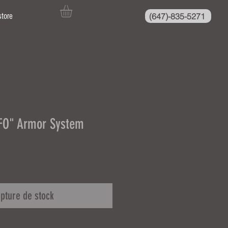
(647)-835-5271
store
FO" Armor System
rix
pture de stock