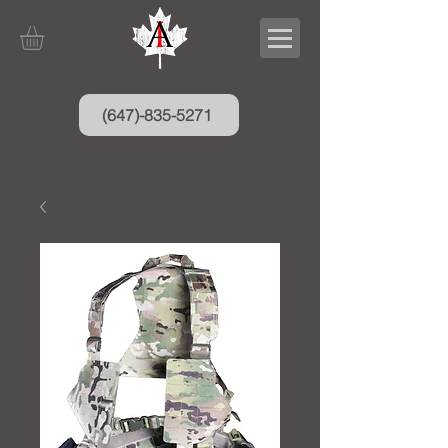
(647)-835-5271